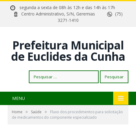
segunda a sexta de 08h às 12h e das 14h às 17h
Centro Administrativo, S/N, Geremias
(75)
3271-1410
Prefeitura Municipal
de Euclides da Cunha
Pesquisar
por:
MENU
»
»
Home
Saúde
Fluxo dos procedimentos para solicitação
de medicamentos do componente especializado