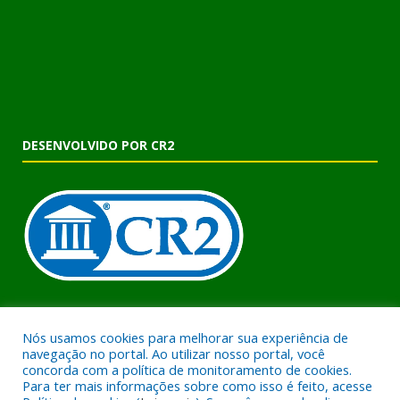
DESENVOLVIDO POR CR2
Muito mais que criar um site! Realizamos uma assessoria
Nós usamos cookies para melhorar sua experiência de
completa, onde garantimos em contrato que todas as exigências
navegação no portal. Ao utilizar nosso portal, você
das leis de transparência pública serão atendidas. Clique aqui e
concorda com a política de monitoramento de cookies.
confira.
Para ter mais informações sobre como isso é feito, acesse