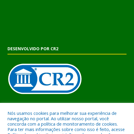
DESENVOLVIDO POR CR2
Muito mais que criar um site! Realizamos uma assessoria
Nós usamos cookies para melhorar sua experiência de
completa, onde garantimos em contrato que todas as exigências
navegação no portal. Ao utilizar nosso portal, você
das leis de transparência pública serão atendidas. Clique aqui e
concorda com a política de monitoramento de cookies.
confira.
Para ter mais informações sobre como isso é feito, acesse