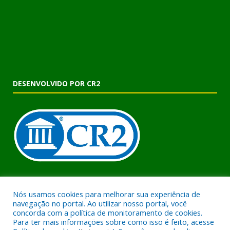
DESENVOLVIDO POR CR2
Muito mais que criar um site! Realizamos uma assessoria
Nós usamos cookies para melhorar sua experiência de
completa, onde garantimos em contrato que todas as exigências
navegação no portal. Ao utilizar nosso portal, você
das leis de transparência pública serão atendidas. Clique aqui e
concorda com a política de monitoramento de cookies.
confira.
Para ter mais informações sobre como isso é feito, acesse